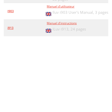
Manuel d'utilisateur
I903
Iluv i903 User's Manual,
3 pages
Manuel d'instructions
i913
iLuv i913,
24 pages