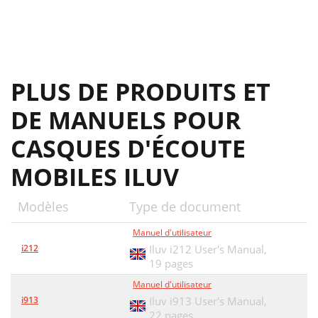
PLUS DE PRODUITS ET
DE MANUELS POUR
CASQUES D'ÉCOUTE
MOBILES ILUV
Modèles
Type de document
Manuel d'utilisateur
i212
Iluv i212 User's Manual,
19 pages
Manuel d'utilisateur
i913
Iluv i913 User's Manual,
22 pages