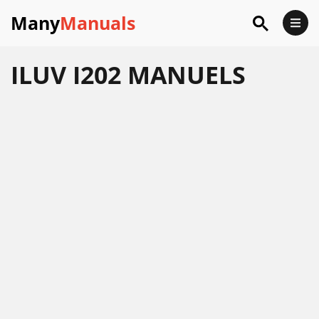
Many
Manuals
ILUV I202 MANUELS