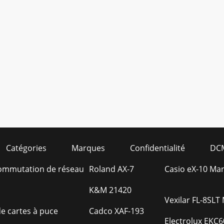
Catégories
Marques
Confidentialité
DC
ommutation de réseau
Roland AX-7
Casio eX-10 Manu
K&M 21420
Vexilar FL-8SLT 
e cartes à puce
Cadco XAF-193
Electrolux EKC6