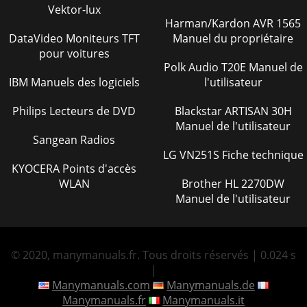
Vektor-lux
Harman/Kardon AVR 1565
DataVideo Moniteurs TFT
Manuel du propriétaire
pour voitures
Polk Audio T20E Manuel de
IBM Manuels des logiciels
l'utilisateur
Philips Lecteurs de DVD
Blackstar ARTISAN 30H
Manuel de l'utilisateur
Sangean Radios
LG VN251S Fiche technique
KYOCERA Points d'accès
WLAN
Brother HL 2270DW
Manuel de l'utilisateur
© 2020, manymanuals.fr. Tous droits réservés | 0.024 s
|
Manymanuals.com
Manymanuals.de
Manymanuals.fr
Manymanuals.it