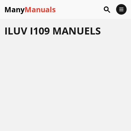
Many
Manuals
ILUV I109 MANUELS