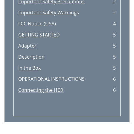
Important Safety Precautions
2
Important Safety Warnings
2
FCC Notice (USA)
4
GETTING STARTED
5
Adapter
5
Description
5
In the Box
5
OPERATIONAL INSTRUCTIONS
6
Connecting the i109
6